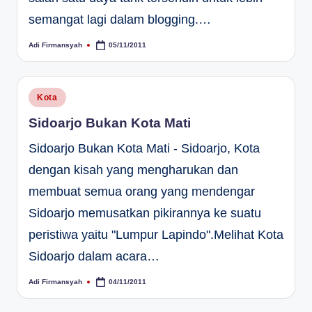
semangat lagi dalam blogging.…
Adi Firmansyah
05/11/2011
Posted
by
Posted
Kota
in
Sidoarjo Bukan Kota Mati
Sidoarjo Bukan Kota Mati - Sidoarjo, Kota
dengan kisah yang mengharukan dan
membuat semua orang yang mendengar
Sidoarjo memusatkan pikirannya ke suatu
peristiwa yaitu "Lumpur Lapindo".Melihat Kota
Sidoarjo dalam acara…
Adi Firmansyah
04/11/2011
Posted
by