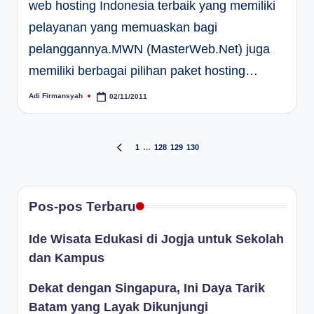
web hosting Indonesia terbaik yang memiliki
pelayanan yang memuaskan bagi
pelanggannya.MWN (MasterWeb.Net) juga
memiliki berbagai pilihan paket hosting…
Adi Firmansyah
02/11/2011
Posted
by
Paginasi
1
…
128
129
130
PREVIOUS
PAGE
pos
Pos-pos Terbaru
Ide Wisata Edukasi di Jogja untuk Sekolah
dan Kampus
Dekat dengan Singapura, Ini Daya Tarik
Batam yang Layak Dikunjungi