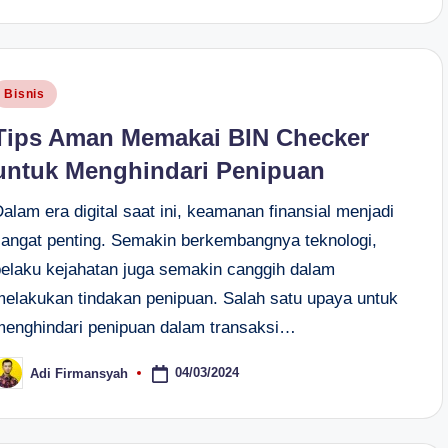
osted
Bisnis
n
Tips Aman Memakai BIN Checker
untuk Menghindari Penipuan
alam era digital saat ini, keamanan finansial menjadi
sangat penting. Semakin berkembangnya teknologi,
pelaku kejahatan juga semakin canggih dalam
melakukan tindakan penipuan. Salah satu upaya untuk
menghindari penipuan dalam transaksi…
04/03/2024
Adi Firmansyah
osted
y