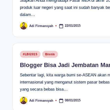
Siapkah Anda menghadapi Pasar MEA di akhir 20
produk luar negeri yang saat ini sudah banyak b
dalam…
22/01/2015
Adi Firmansyah
Posted
by
Posted
#LBI2015
Bisnis
in
Blogger Bisa Jadi Jembatan Ma
Sebentar lagi, kita warga bumi se-ASEAN akan m
internasional yang menganut sistem pasar bebas.
yang secara bebas bisa…
08/01/2015
Adi Firmansyah
Posted
by