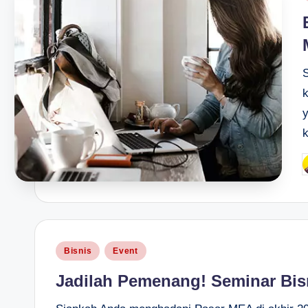
i
y
P
b
Posted
Bisnis
Event
in
Jadilah Pemenang! Seminar Bis