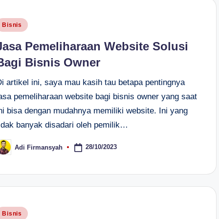
osted
Bisnis
n
Jasa Pemeliharaan Website Solusi
Bagi Bisnis Owner
i artikel ini, saya mau kasih tau betapa pentingnya
jasa pemeliharaan website bagi bisnis owner yang saat
ini bisa dengan mudahnya memiliki website. Ini yang
tidak banyak disadari oleh pemilik…
28/10/2023
Adi Firmansyah
osted
y
osted
Bisnis