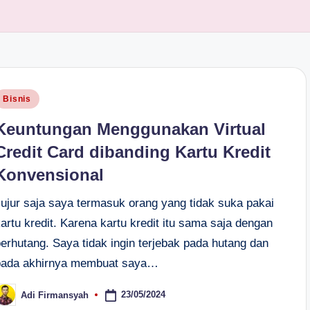
osted
Bisnis
n
Keuntungan Menggunakan Virtual
Credit Card dibanding Kartu Kredit
Konvensional
Jujur saja saya termasuk orang yang tidak suka pakai
artu kredit. Karena kartu kredit itu sama saja dengan
berhutang. Saya tidak ingin terjebak pada hutang dan
pada akhirnya membuat saya…
23/05/2024
Adi Firmansyah
osted
y