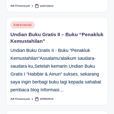
Adi Firmansyah
12/07/2013
Posted
by
Posted
Advertorial
in
Undian Buku Gratis II – Buku “Penakluk
Kemustahilan”
Undian Buku Gratis II - Buku "Penakluk
Kemustahilan"Assalamu'alaikum saudara-
saudara ku,Setelah kemarin Undian Buku
Gratis I "Habibie & Ainun" sukses, sekarang
saya ingin berbagi buku lagi kepada sahabat
pembaca blog Informasi…
Adi Firmansyah
15/06/2013
Posted
by