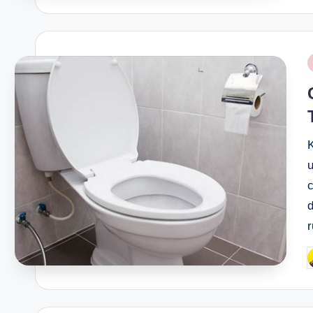
P
i
u
P
b