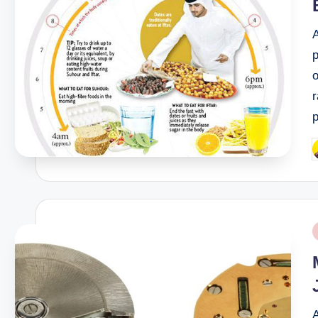
A
o
P
b
P
i
A