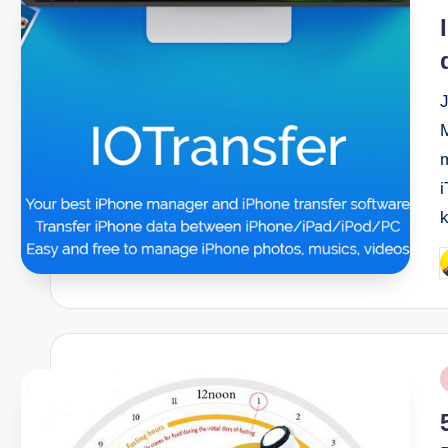
i
J
P
b
P
i