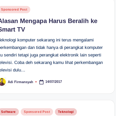
osted
Sponsored Post
n
Alasan Mengapa Harus Beralih ke
Smart TV
Teknologi komputer sekarang ini terus mengalami
perkembangan dan tidak hanya di perangkat komputer
tu sendiri tetapi juga perangkat elektronik lain seperti
televisi. Coba deh sekarang kamu lihat perkembangan
elevisi dulu…
14/07/2017
Adi Firmansyah
osted
y
osted
Software
Sponsored Post
Teknologi