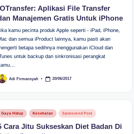
n
IOTransfer: Aplikasi File Transfer
dan Manajemen Gratis Untuk iPhone
ika kamu pecinta produk Apple seperti - iPad, iPhone,
Mac dan semua iProduct lainnya, kamu pasti akan
mengerti betapa sedihnya menggunakan iCloud dan
iTunes untuk backup dan sinkronisasi perangkat
kamu…
20/06/2017
Adi Firmansyah
osted
y
osted
Gaya Hidup
Kesehatan
Sponsored Post
n
5 Cara Jitu Sukseskan Diet Badan Di