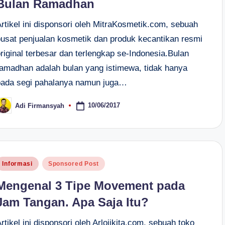
Bulan Ramadhan
rtikel ini disponsori oleh MitraKosmetik.com, sebuah
pusat penjualan kosmetik dan produk kecantikan resmi
riginal terbesar dan terlengkap se-Indonesia.Bulan
ramadhan adalah bulan yang istimewa, tidak hanya
pada segi pahalanya namun juga…
10/06/2017
Adi Firmansyah
osted
y
osted
Informasi
Sponsored Post
n
Mengenal 3 Tipe Movement pada
Jam Tangan. Apa Saja Itu?
rtikel ini disponsori oleh Arlojikita.com, sebuah toko