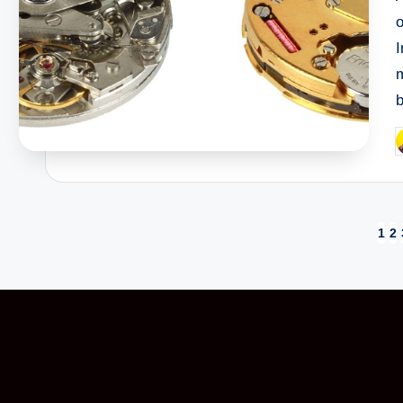
o
m
P
b
Paginasi
1
2
pos