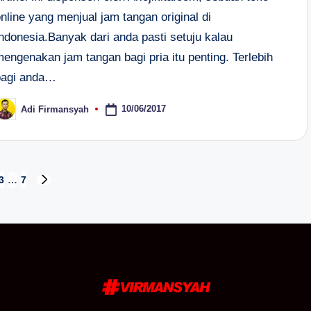
nline yang menjual jam tangan original di
Indonesia.Banyak dari anda pasti setuju kalau
engenakan jam tangan bagi pria itu penting. Terlebih
bagi anda…
10/06/2017
Adi Firmansyah
osted
y
3
…
7
NEXT
PAGE