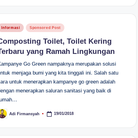
osted
Informasi
Sponsored Post
n
Composting Toilet, Toilet Kering
Terbaru yang Ramah Lingkungan
Kampanye Go Green nampaknya merupakan solusi
ntuk menjaga bumi yang kita tinggali ini. Salah satu
cara untuk menerapkan kampanye go green adalah
dengan menerapkan saluran sanitasi yang baik di
rumah…
19/01/2018
Adi Firmansyah
osted
y