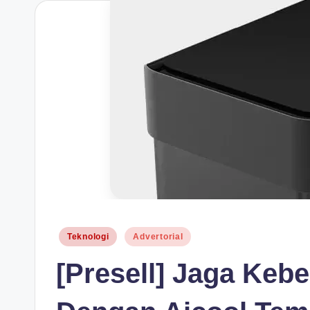
H
Posted
Teknologi
Advertorial
in
[Presell] Jaga Keb