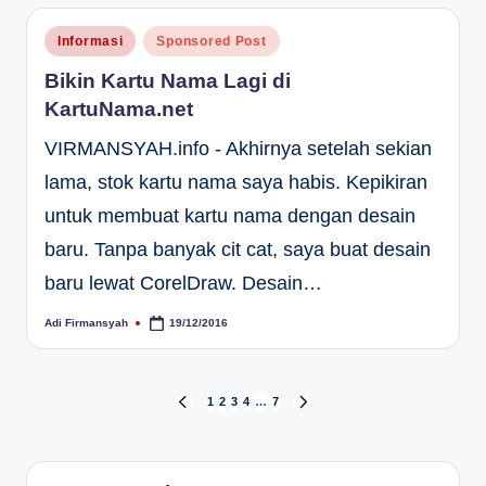
Posted
Informasi
Sponsored Post
in
Bikin Kartu Nama Lagi di
KartuNama.net
VIRMANSYAH.info - Akhirnya setelah sekian
lama, stok kartu nama saya habis. Kepikiran
untuk membuat kartu nama dengan desain
baru. Tanpa banyak cit cat, saya buat desain
baru lewat CorelDraw. Desain…
Adi Firmansyah
19/12/2016
Posted
by
Paginasi
1
2
3
4
…
7
PREVIOUS
NEXT
PAGE
PAGE
pos