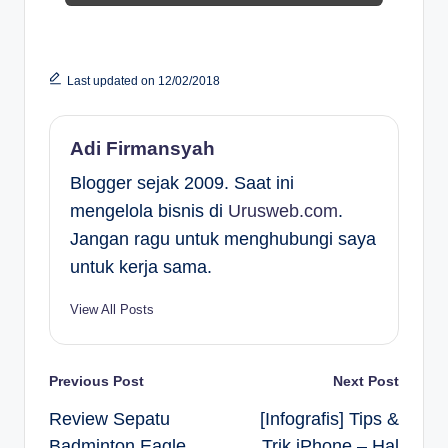
Last updated on 12/02/2018
Adi Firmansyah
Blogger sejak 2009. Saat ini
mengelola bisnis di
Urusweb.com
.
Jangan ragu untuk menghubungi saya
untuk kerja sama.
View All Posts
Post
Previous Post
Next Post
Review Sepatu
[Infografis] Tips &
navigation
Badminton Eagle
Trik iPhone – Hal