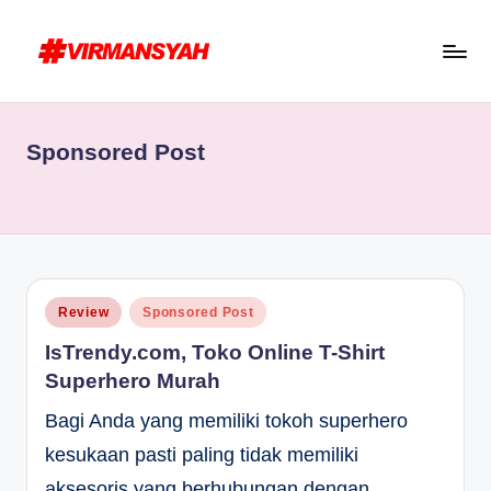
Skip
to
V
Blogger
content
I
Indonesia
Sponsored Post
R
//
Blogging
M
for
A
Human
N
S
Posted
Review
Sponsored Post
in
Y
IsTrendy.com, Toko Online T-Shirt
A
Superhero Murah
H
Bagi Anda yang memiliki tokoh superhero
kesukaan pasti paling tidak memiliki
aksesoris yang berhubungan dengan