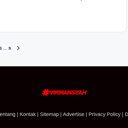
3
…
9
NEXT
PAGE
entang
|
Kontak
|
Sitemap
|
Advertise
|
Privacy Policy
|
D