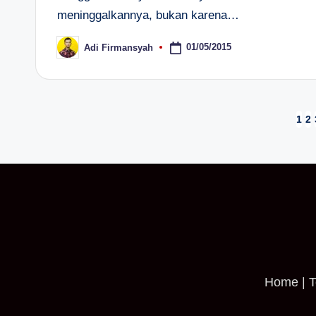
meninggalkannya, bukan karena…
01/05/2015
Adi Firmansyah
Posted
by
Paginasi
1
2
pos
Home
|
T