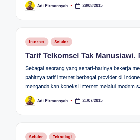
28/08/2015
Adi Firmansyah
Posted
by
Posted
Internet
Seluler
in
Tarif Telkomsel Tak Manusiawi, N
Sebagai seorang yang sehari-harinya bekerja m
pahitnya tarif internet berbagai provider di Ind
mengandalkan koneksi internet melalui modem s
21/07/2015
Adi Firmansyah
Posted
by
Posted
Seluler
Teknologi