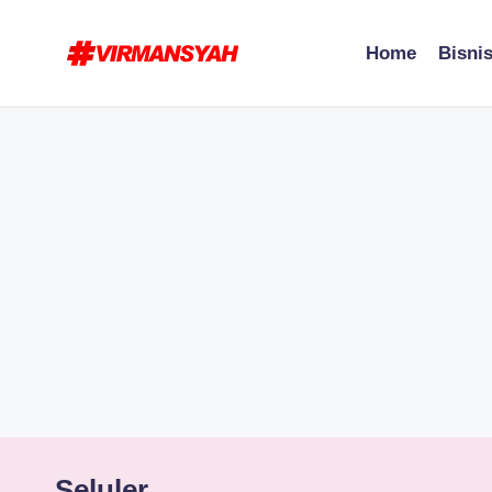
Home
Bisni
Skip
to
V
Blogger
content
Indonesia
I
//
R
Blogging
for
M
Human
A
N
S
Y
A
Seluler