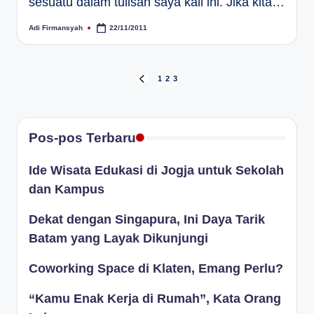
sesuatu dalam tulisan saya kali ini. Jika kita…
Adi Firmansyah
22/11/2011
Posted
by
Paginasi
1
2
3
PREVIOUS
PAGE
pos
Pos-pos Terbaru
Ide Wisata Edukasi di Jogja untuk Sekolah
dan Kampus
Dekat dengan Singapura, Ini Daya Tarik
Batam yang Layak Dikunjungi
Coworking Space di Klaten, Emang Perlu?
“Kamu Enak Kerja di Rumah”, Kata Orang