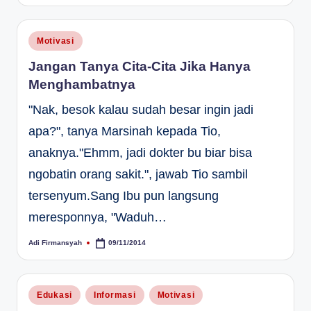
by
Posted
Motivasi
in
Jangan Tanya Cita-Cita Jika Hanya
Menghambatnya
"Nak, besok kalau sudah besar ingin jadi
apa?", tanya Marsinah kepada Tio,
anaknya."Ehmm, jadi dokter bu biar bisa
ngobatin orang sakit.", jawab Tio sambil
tersenyum.Sang Ibu pun langsung
meresponnya, "Waduh…
Adi Firmansyah
09/11/2014
Posted
by
Posted
Edukasi
Informasi
Motivasi
in