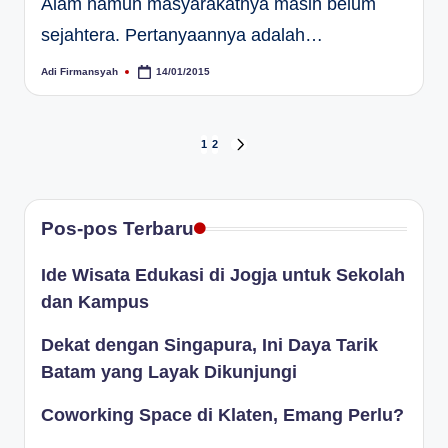
Alam namun masyarakatnya masih belum
sejahtera. Pertanyaannya adalah…
Adi Firmansyah
14/01/2015
Posted
by
Paginasi
1
2
NEXT
PAGE
pos
Pos-pos Terbaru
Ide Wisata Edukasi di Jogja untuk Sekolah
dan Kampus
Dekat dengan Singapura, Ini Daya Tarik
Batam yang Layak Dikunjungi
Coworking Space di Klaten, Emang Perlu?