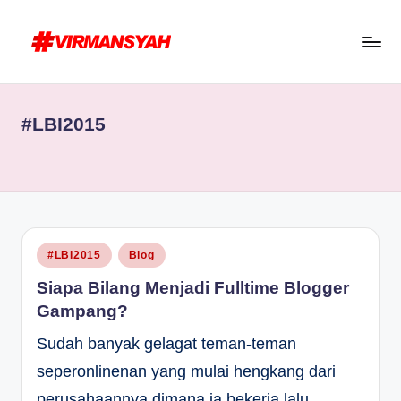
Skip
to
V
Blogger
content
I
Indonesia
#LBI2015
R
//
Blogging
M
for
A
Human
N
S
Posted
#LBI2015
Blog
in
Y
Siapa Bilang Menjadi Fulltime Blogger
A
Gampang?
H
Sudah banyak gelagat teman-teman
seperonlinenan yang mulai hengkang dari
perusahaannya dimana ia bekerja lalu