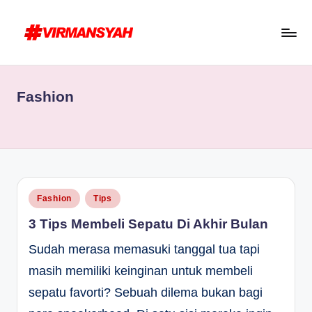
Skip
to
V
Blogger
content
I
Indonesia
Fashion
R
//
Blogging
M
for
A
Human
N
S
Posted
Fashion
Tips
in
Y
3 Tips Membeli Sepatu Di Akhir Bulan
A
Sudah merasa memasuki tanggal tua tapi
H
masih memiliki keinginan untuk membeli
sepatu favorti? Sebuah dilema bukan bagi