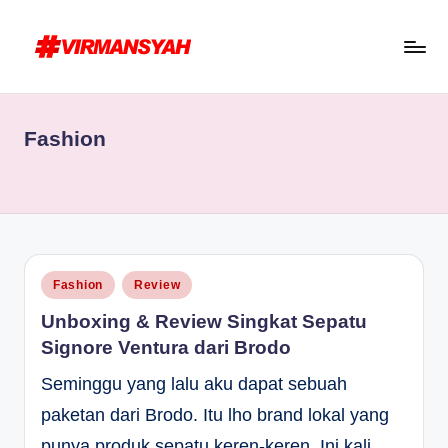
Skip
to
V
Blogger
content
I
Indonesia
Fashion
R
//
Blogging
M
for
A
Human
N
S
Posted
Fashion
Review
in
Y
Unboxing & Review Singkat Sepatu
A
Signore Ventura dari Brodo
H
Seminggu yang lalu aku dapat sebuah
paketan dari Brodo. Itu lho brand lokal yang
punya produk sepatu keren-keren. Ini kali