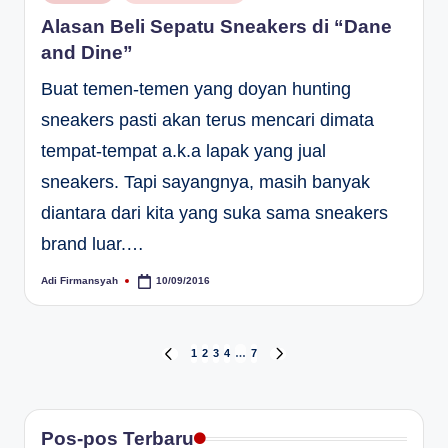
in
Alasan Beli Sepatu Sneakers di “Dane
and Dine”
Buat temen-temen yang doyan hunting
sneakers pasti akan terus mencari dimata
tempat-tempat a.k.a lapak yang jual
sneakers. Tapi sayangnya, masih banyak
diantara dari kita yang suka sama sneakers
brand luar.…
Adi Firmansyah
10/09/2016
Posted
by
Paginasi
1
2
3
4
…
7
PREVIOUS
NEXT
PAGE
PAGE
pos
Pos-pos Terbaru