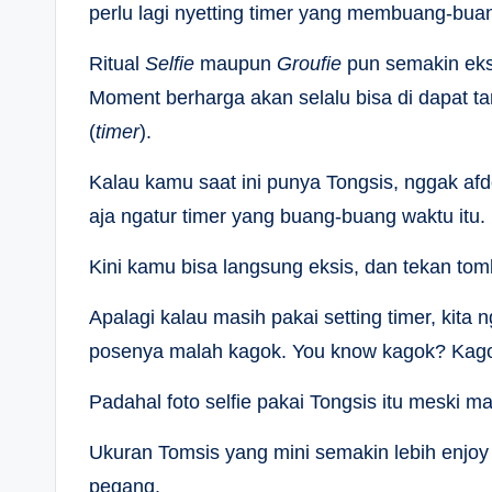
perlu lagi nyetting timer yang membuang-buan
Ritual
Selfie
maupun
Groufie
pun semakin ek
Moment berharga akan selalu bisa di dapat t
(
timer
).
Kalau kamu saat ini punya Tongsis, nggak afd
aja ngatur timer yang buang-buang waktu itu.
Kini kamu bisa langsung eksis, dan tekan tomb
Apalagi kalau masih pakai setting timer, kita n
posenya malah kagok. You know kagok? Kagok
Padahal foto selfie pakai Tongsis itu meski m
Ukuran Tomsis yang mini semakin lebih enjo
pegang.