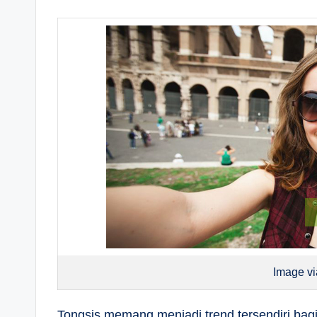
Image v
Tongsis memang menjadi trend tersendiri bag