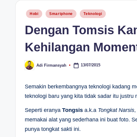
H
Posted
Hobi
Smartphone
Teknologi
in
Dengan Tomsis Kam
Kehilangan Momen
13/07/2015
Adi Firmansyah
Posted
by
Semakin berkembangnya teknologi kadang mem
teknologi baru yang kita tidak sadar itu justr
Seperti eranya
Tongsis
a.k.a
Tongkat Narsis
,
memakai alat yang sederhana ini buat foto. 
punya tongkat sakti ini.