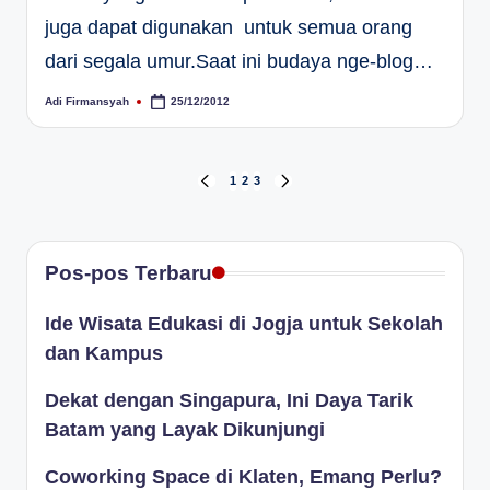
juga dapat digunakan untuk semua orang
dari segala umur.Saat ini budaya nge-blog…
Adi Firmansyah
25/12/2012
Posted
by
Paginasi
1
2
3
PREVIOUS
NEXT
PAGE
PAGE
pos
Pos-pos Terbaru
Ide Wisata Edukasi di Jogja untuk Sekolah
dan Kampus
Dekat dengan Singapura, Ini Daya Tarik
Batam yang Layak Dikunjungi
Coworking Space di Klaten, Emang Perlu?