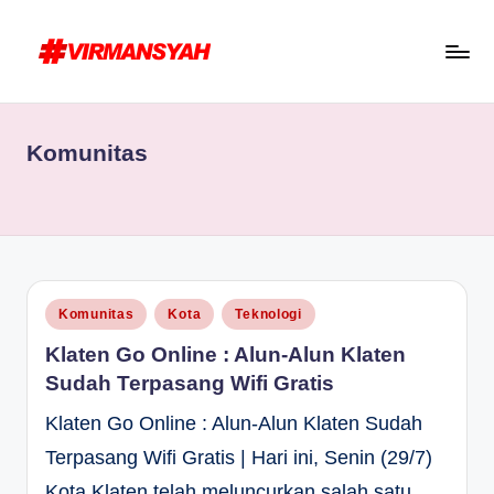
Skip
to
V
Blogger
content
I
Indonesia
Komunitas
R
//
Blogging
M
for
A
Human
N
S
Posted
Komunitas
Kota
Teknologi
in
Y
Klaten Go Online : Alun-Alun Klaten
A
Sudah Terpasang Wifi Gratis
H
Klaten Go Online : Alun-Alun Klaten Sudah
Terpasang Wifi Gratis | Hari ini, Senin (29/7)
Kota Klaten telah meluncurkan salah satu