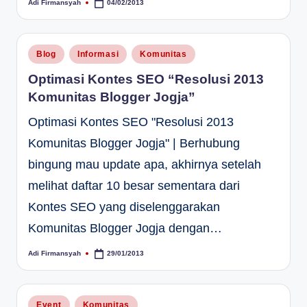
Adi Firmansyah
04/02/2013
Posted
by
Posted
Blog
Informasi
Komunitas
in
Optimasi Kontes SEO “Resolusi 2013
Komunitas Blogger Jogja”
Optimasi Kontes SEO "Resolusi 2013
Komunitas Blogger Jogja" | Berhubung
bingung mau update apa, akhirnya setelah
melihat daftar 10 besar sementara dari
Kontes SEO yang diselenggarakan
Komunitas Blogger Jogja dengan…
Adi Firmansyah
29/01/2013
Posted
by
Posted
Event
Komunitas