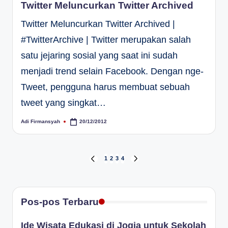
Twitter Meluncurkan Twitter Archived
Twitter Meluncurkan Twitter Archived |
#TwitterArchive | Twitter merupakan salah
satu jejaring sosial yang saat ini sudah
menjadi trend selain Facebook. Dengan nge-
Tweet, pengguna harus membuat sebuah
tweet yang singkat…
Adi Firmansyah
20/12/2012
Posted
by
Paginasi
1
2
3
4
PREVIOUS
NEXT
PAGE
PAGE
pos
Pos-pos Terbaru
Ide Wisata Edukasi di Jogja untuk Sekolah