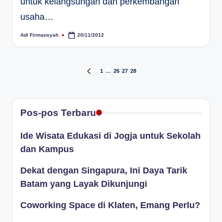
untuk kelangsungan dan perkembangan
usaha…
Adi Firmansyah
20/11/2012
Posted
by
Paginasi
1
…
26
27
28
PREVIOUS
PAGE
pos
Pos-pos Terbaru
Ide Wisata Edukasi di Jogja untuk Sekolah
dan Kampus
Dekat dengan Singapura, Ini Daya Tarik
Batam yang Layak Dikunjungi
Coworking Space di Klaten, Emang Perlu?