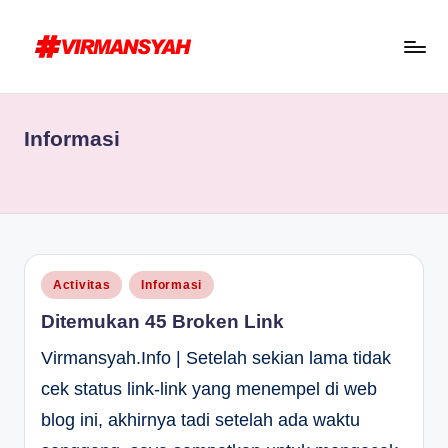
Skip
to
V
Blogger
content
I
Indonesia
Informasi
R
//
Blogging
M
for
A
Human
N
S
Posted
Activitas
Informasi
in
Y
Ditemukan 45 Broken Link
A
Virmansyah.Info | Setelah sekian lama tidak
H
cek status link-link yang menempel di web
blog ini, akhirnya tadi setelah ada waktu