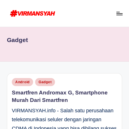
Skip
to
V
Blogger
content
I
Indonesia
Gadget
R
//
Blogging
M
for
A
Human
N
S
Posted
Android
Gadget
in
Y
Smartfren Andromax G, Smartphone
A
Murah Dari Smartfren
H
VIRMANSYAH.info - Salah satu perusahaan
telekomunikasi seluler dengan jaringan
CDMA di Indonesia yang bisa dibilang sukses