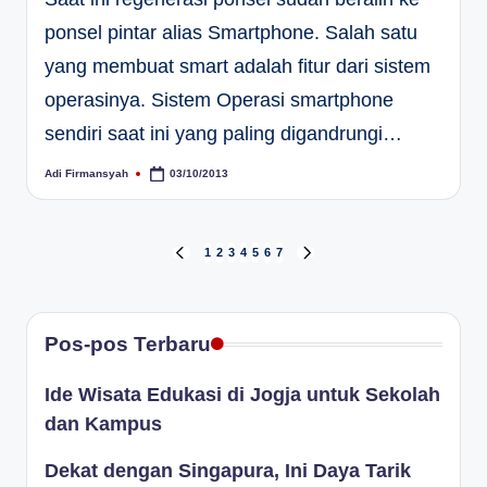
ponsel pintar alias Smartphone. Salah satu
yang membuat smart adalah fitur dari sistem
operasinya. Sistem Operasi smartphone
sendiri saat ini yang paling digandrungi…
Adi Firmansyah
03/10/2013
Posted
by
Paginasi
1
2
3
4
5
6
7
PREVIOUS
NEXT
PAGE
PAGE
pos
Pos-pos Terbaru
Ide Wisata Edukasi di Jogja untuk Sekolah
dan Kampus
Dekat dengan Singapura, Ini Daya Tarik