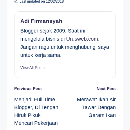
Last updated on 12/02/2018
Adi Firmansyah
Blogger sejak 2009. Saat ini
mengelola bisnis di
Urusweb.com
.
Jangan ragu untuk menghubungi saya
untuk kerja sama.
View All Posts
Post
Previous Post
Next Post
Menjadi Full Time
Merawat Ikan Air
navigation
Blogger, Di Tengah
Tawar Dengan
Hiruk Pikuk
Garam Ikan
Mencari Pekerjaan