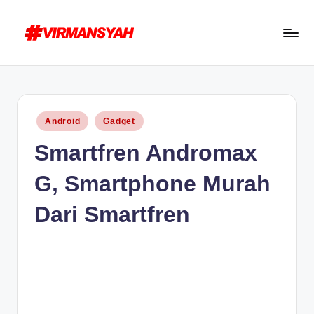
Skip
to
V
Blogger
content
I
Indonesia
R
//
Posted
Android
Gadget
Blogging
M
in
Smartfren Andromax
for
A
Human
N
G, Smartphone Murah
S
Dari Smartfren
Y
A
H