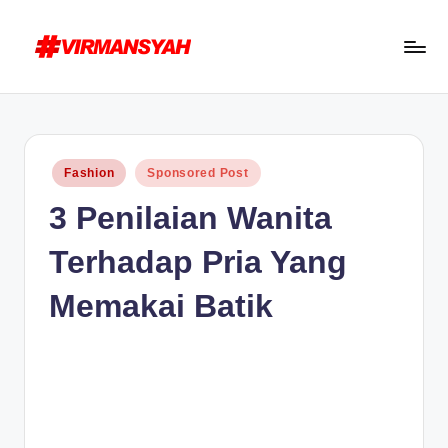
Skip
to
V
Blogger
content
I
Indonesia
R
//
Posted
Fashion
Sponsored Post
Blogging
M
in
3 Penilaian Wanita
for
A
Human
N
Terhadap Pria Yang
S
Memakai Batik
Y
A
H