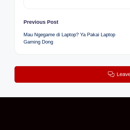
Post
Previous Post
Mau Ngegame di Laptop? Ya Pakai Laptop
navigation
Gaming Dong
Leav