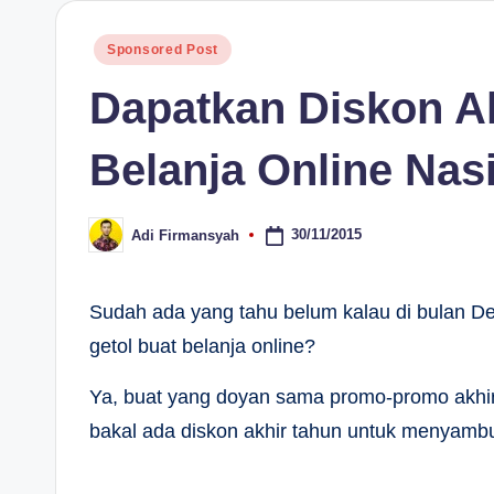
H
Posted
Sponsored Post
in
Dapatkan Diskon Ak
Belanja Online Nas
30/11/2015
Adi Firmansyah
Posted
by
Sudah ada yang tahu belum kalau di bulan D
getol buat belanja online?
Ya, buat yang doyan sama promo-promo akhir 
bakal ada diskon akhir tahun untuk menyamb