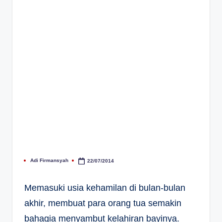
Adi Firmansyah
22/07/2014
Posted
by
Memasuki usia kehamilan di bulan-bulan
akhir, membuat para orang tua semakin
bahagia menyambut kelahiran bayinya.