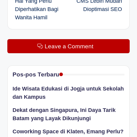
Hal Yang Perlu
CMS Lebih Mudah
navigation
Diperhatikan Bagi
Dioptimasi SEO
Wanita Hamil
Leave a Comment
Pos-pos Terbaru
Ide Wisata Edukasi di Jogja untuk Sekolah
dan Kampus
Dekat dengan Singapura, Ini Daya Tarik
Batam yang Layak Dikunjungi
Coworking Space di Klaten, Emang Perlu?