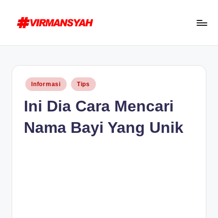
Skip
to
V
Blogger
content
I
Indonesia
R
//
Posted
Informasi
Tips
Blogging
M
in
Ini Dia Cara Mencari
for
A
Human
N
Nama Bayi Yang Unik
S
Y
A
H