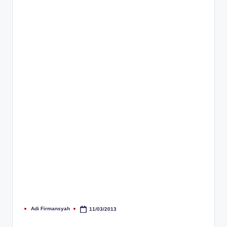
Adi Firmansyah
11/03/2013
Posted
by