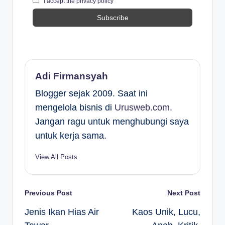
I accept the privacy policy
Adi Firmansyah
Blogger sejak 2009. Saat ini
mengelola bisnis di
Urusweb.com
.
Jangan ragu untuk menghubungi saya
untuk kerja sama.
View All Posts
Post
Previous Post
Next Post
Jenis Ikan Hias Air
Kaos Unik, Lucu,
navigation