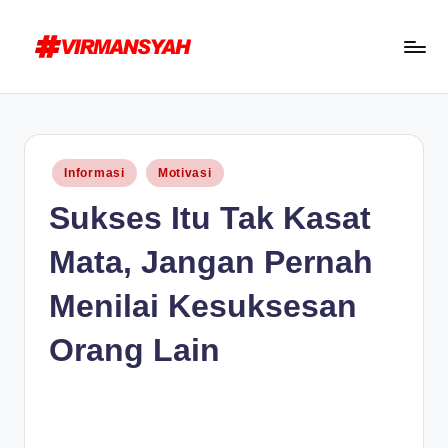
Skip
to
V
Blogger
content
I
Indonesia
R
//
Posted
Informasi
Motivasi
Blogging
M
in
Sukses Itu Tak Kasat
for
A
Human
N
Mata, Jangan Pernah
S
Menilai Kesuksesan
Y
Orang Lain
A
H