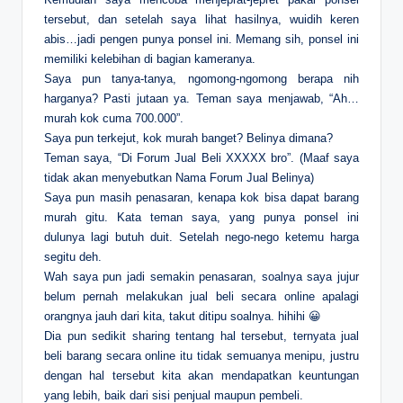
tersebut, dan setelah saya lihat hasilnya, wuidih keren
abis…jadi pengen punya ponsel ini. Memang sih, ponsel ini
memiliki kelebihan di bagian kameranya.
Saya pun tanya-tanya, ngomong-ngomong berapa nih
harganya? Pasti jutaan ya. Teman saya menjawab, “Ah…
murah kok cuma 700.000”.
Saya pun terkejut, kok murah banget? Belinya dimana?
Teman saya, “Di Forum Jual Beli XXXXX bro”. (Maaf saya
tidak akan menyebutkan Nama Forum Jual Belinya)
Saya pun masih penasaran, kenapa kok bisa dapat barang
murah gitu. Kata teman saya, yang punya ponsel ini
dulunya lagi butuh duit. Setelah nego-nego ketemu harga
segitu deh.
Wah saya pun jadi semakin penasaran, soalnya saya jujur
belum pernah melakukan jual beli secara online apalagi
orangnya jauh dari kita, takut ditipu soalnya. hihihi 😀
Dia pun sedikit sharing tentang hal tersebut, ternyata jual
beli barang secara online itu tidak semuanya menipu, justru
dengan hal tersebut kita akan mendapatkan keuntungan
yang lebih, baik dari sisi penjual maupun pembeli.