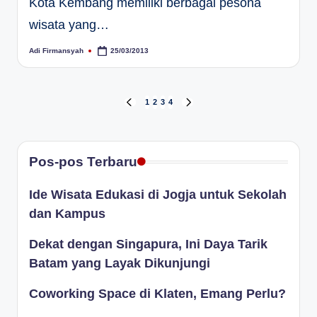
Kota Kembang memiliki berbagai pesona
wisata yang…
Adi Firmansyah
25/03/2013
Posted
by
Paginasi
1
2
3
4
PREVIOUS
NEXT
PAGE
PAGE
pos
Pos-pos Terbaru
Ide Wisata Edukasi di Jogja untuk Sekolah
dan Kampus
Dekat dengan Singapura, Ini Daya Tarik
Batam yang Layak Dikunjungi
Coworking Space di Klaten, Emang Perlu?