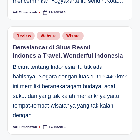
mencerminkan Yogyakarta itu sendiri.Kota…
Adi Firmansyah
22/10/2013
Posted
by
Posted
Review
Website
Wisata
in
Berselancar di Situs Resmi
Indonesia.Travel, Wonderful Indonesia
Bicara tentang Indonesia itu tak ada
habisnya. Negara dengan luas 1.919.440 km²
ini memiliki beranekaragam budaya, adat,
suku, dan yang tak kalah menariknya yaitu
tempat-tempat wisatanya yang tak kalah
dengan…
Adi Firmansyah
17/10/2013
Posted
by