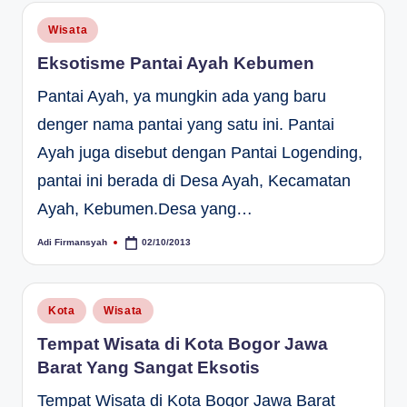
Posted
Wisata
in
Eksotisme Pantai Ayah Kebumen
Pantai Ayah, ya mungkin ada yang baru
denger nama pantai yang satu ini. Pantai
Ayah juga disebut dengan Pantai Logending,
pantai ini berada di Desa Ayah, Kecamatan
Ayah, Kebumen.Desa yang…
Adi Firmansyah
02/10/2013
Posted
by
Posted
Kota
Wisata
in
Tempat Wisata di Kota Bogor Jawa
Barat Yang Sangat Eksotis
Tempat Wisata di Kota Bogor Jawa Barat