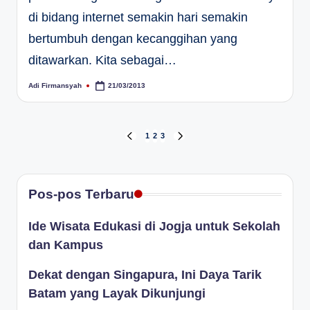
di bidang internet semakin hari semakin
bertumbuh dengan kecanggihan yang
ditawarkan. Kita sebagai…
Adi Firmansyah
21/03/2013
Posted
by
Paginasi
1
2
3
PREVIOUS
NEXT
PAGE
PAGE
pos
Pos-pos Terbaru
Ide Wisata Edukasi di Jogja untuk Sekolah
dan Kampus
Dekat dengan Singapura, Ini Daya Tarik
Batam yang Layak Dikunjungi