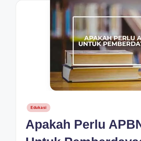
H
Posted
Edukasi
in
Apakah Perlu APB