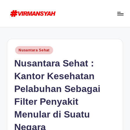
Skip
to
V
Blogger
content
I
Indonesia
R
//
Posted
Nusantara Sehat
Blogging
M
in
Nusantara Sehat :
for
A
Human
N
Kantor Kesehatan
S
Pelabuhan Sebagai
Y
Filter Penyakit
A
H
Menular di Suatu
Negara