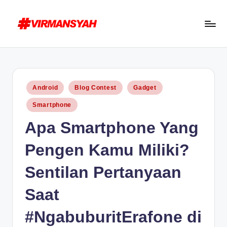
Skip
to
V
Blogger
content
I
Indonesia
R
//
Posted
Android
Blog Contest
Gadget
Blogging
M
in
for
Smartphone
A
Human
Apa Smartphone Yang
N
S
Pengen Kamu Miliki?
Y
Sentilan Pertanyaan
A
Saat
H
#NgabuburitErafone di