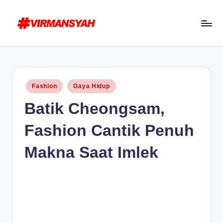
Skip
to
V
Blogger
content
I
Indonesia
R
//
Posted
Fashion
Gaya Hidup
Blogging
M
in
Batik Cheongsam,
for
A
Human
N
Fashion Cantik Penuh
S
Makna Saat Imlek
Y
A
H