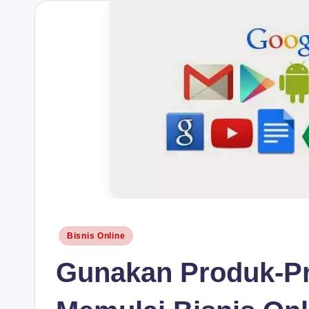
H
Posted
Bisnis Online
in
Gunakan Produk-P