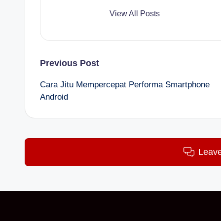
View All Posts
Post
Previous Post
Cara Jitu Mempercepat Performa Smartphone
navigation
Android
Leav