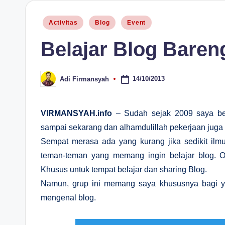
H
Posted
Activitas
Blog
Event
in
Belajar Blog Baren
14/10/2013
Adi Firmansyah
Posted
by
VIRMANSYAH.info
– Sudah sejak 2009 saya bel
sampai sekarang dan alhamdulillah pekerjaan juga t
Sempat merasa ada yang kurang jika sedikit ilmu
teman-teman yang memang ingin belajar blog. 
Khusus untuk tempat belajar dan sharing Blog.
Namun, grup ini memang saya khususnya bagi y
mengenal blog.