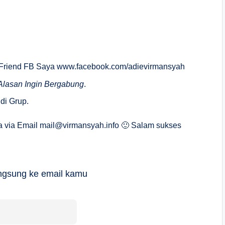
d Friend FB Saya www.facebook.com/adievirmansyah
 Alasan Ingin Bergabung
.
 di Grup.
a via Email
mail@virmansyah.info
🙂 Salam sukses
langsung ke email kamu