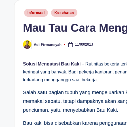
H
Posted
Informasi
Kesehatan
in
Mau Tau Cara Meng
11/09/2013
Adi Firmansyah
Posted
by
Solusi Mengatasi Bau Kaki
– Rutinitas bekerja 
keringat yang banyak. Bagi pekerja kantoran, penam
terkadang mengganggu saat bekerja.
Salah satu bagian tubuh yang mengeluarkan k
memakai sepatu, tetapi dampaknya akan san
penciuman, yaitu menyebabkan Bau Kaki.
Bau kaki bisa disebabkan karena penggunaan