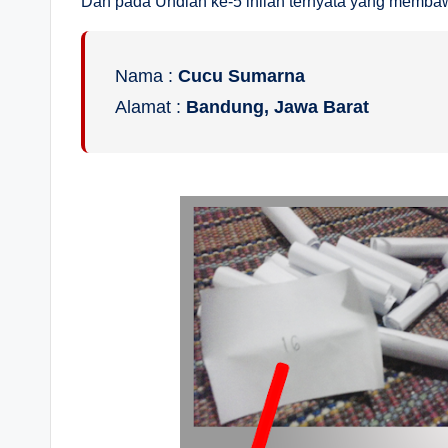
Dan pada Undian ke-5 inilah ternyata yang membaw
Nama :
Cucu Sumarna
Alamat :
Bandung, Jawa Barat