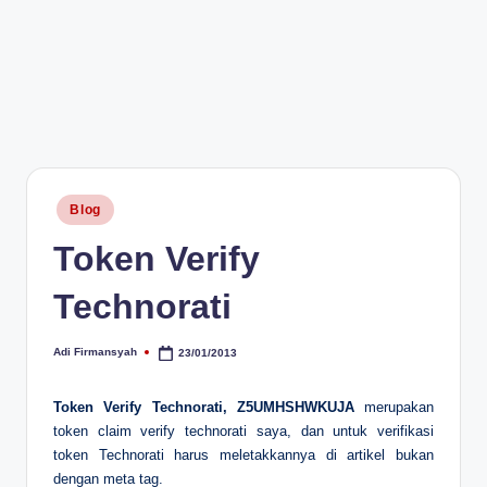
Posted
Blog
in
Token Verify
Technorati
Adi Firmansyah
23/01/2013
Posted
by
Token Verify Technorati, Z5UMHSHWKUJA
merupakan
token claim verify technorati saya, dan untuk verifikasi
token Technorati harus meletakkannya di artikel bukan
dengan meta tag.