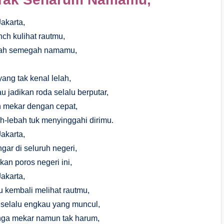
Jakarta,
nch kulihat rautmu,
gah semegah namamu,
ang tak kenal lelah,
adikan roda selalu berputar,
 mekar dengan cepat,
-lebah tuk menyinggahi dirimu.
Jakarta,
ar di seluruh negeri,
an poros negeri ini,
Jakarta,
ku kembali melihat rautmu,
elalu engkau yang muncul,
nga mekar namun tak harum,