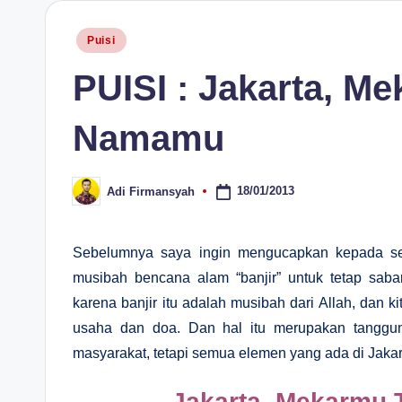
H
Posted
Puisi
in
PUISI : Jakarta, M
Namamu
18/01/2013
Adi Firmansyah
Posted
by
Sebelumnya saya ingin mengucapkan kepada sel
musibah bencana alam “banjir” untuk tetap saba
karena banjir itu adalah musibah dari Allah, dan 
usaha dan doa. Dan hal itu merupakan tanggu
masyarakat, tetapi semua elemen yang ada di Jakar
Jakarta, Mekarmu