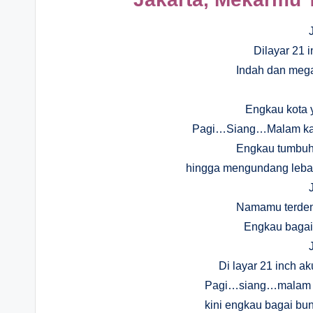
Dilayar 21 i
Indah dan me
Engkau kota y
Pagi…Siang…Malam kau j
Engkau tumbuh
hingga mengundang lebah
Namamu terdeng
Engkau bagaik
Di layar 21 inch a
Pagi…siang…malam s
kini engkau bagai bu