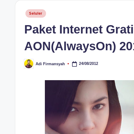
H
Posted
Seluler
in
Paket Internet Grat
AON(AlwaysOn) 20
24/08/2012
Adi Firmansyah
Posted
by