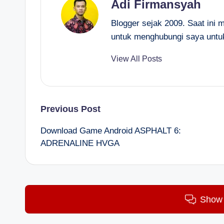
Adi Firmansyah
Blogger sejak 2009. Saat ini 
untuk menghubungi saya untu
View All Posts
Post
Previous Post
Download Game Android ASPHALT 6:
navigation
ADRENALINE HVGA
Show