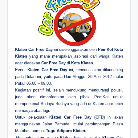
Klaten Car Free Day
ini diselenggarakan oleh
PemKot Kota
Klaten
yang mana merupakan aspirasi dari warga Klaten
agar diadakan
Car Free Day
di
Kota Klaten
.
Event
Klaten Car Free Day
ini, rencana akan dilaunching
pada Bulan ini, yaitu pada Hari Minggu, 29 April 2012 mulai
Pukul 05.00 – 09.00.
Kegiatan positif ini, selain mendukung mengurangi polusi,
juga akan dimanfaatkan oleh pihak PemKot untuk
memperkenal Budaya-Budaya yang ada di Klaten agar lebih
memasyarakat lagi.
Untuk pelaksaan
Klaten Car Free Day (CFD)
ini akan
menggunakan Jalan Pemuda, mulai persimpangan Plaza
Matahari sampai
Tugu Adipura Klaten.
Jika antusiasme warga Klaten banyak, maka
Klaten Car