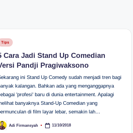
osted
Tips
n
5 Cara Jadi Stand Up Comedian
Versi Pandji Pragiwaksono
Sekarang ini Stand Up Comedy sudah menjadi tren bagi
banyak kalangan. Bahkan ada yang menganggapnya
ebagai 'profesi' baru di dunia entertainment. Apalagi
melihat banyaknya Stand-Up Comedian yang
bermunculan di film layar lebar, semakin lah…
11/10/2018
Adi Firmansyah
osted
y