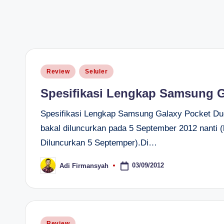
H
Posted
Review
Seluler
in
Spesifikasi Lengkap Samsung G
Spesifikasi Lengkap Samsung Galaxy Pocket Du
bakal diluncurkan pada 5 September 2012 nanti 
Diluncurkan 5 Septemper).Di…
03/09/2012
Adi Firmansyah
Posted
by
Posted
Review