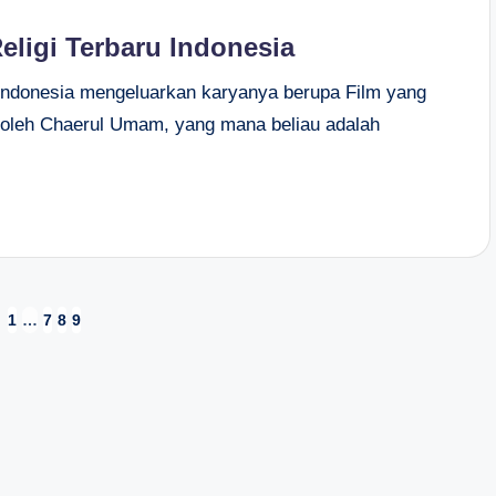
Religi Terbaru Indonesia
m Indonesia mengeluarkan karyanya berupa Film yang
ai oleh Chaerul Umam, yang mana beliau adalah
1
…
7
8
9
VIOUS
E