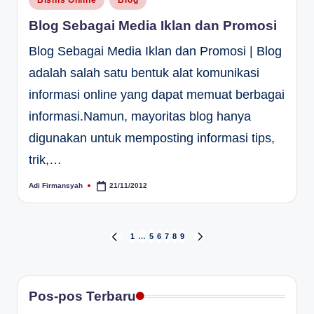
in
Blog Sebagai Media Iklan dan Promosi
Blog Sebagai Media Iklan dan Promosi | Blog
adalah salah satu bentuk alat komunikasi
informasi online yang dapat memuat berbagai
informasi.Namun, mayoritas blog hanya
digunakan untuk memposting informasi tips,
trik,…
Adi Firmansyah
21/11/2012
Posted
by
Paginasi
1
…
5
6
7
8
9
PREVIOUS
NEXT
PAGE
PAGE
pos
Pos-pos Terbaru