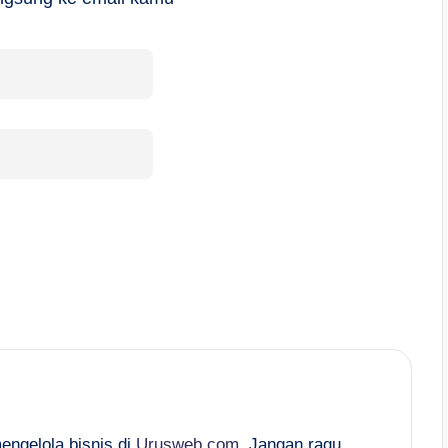
mengelola bisnis di
Urusweb.com
. Jangan ragu