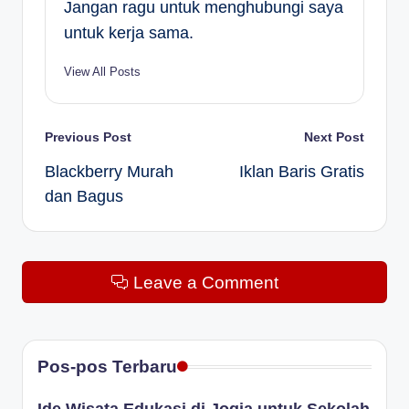
Jangan ragu untuk menghubungi saya
untuk kerja sama.
View All Posts
Post
Previous Post
Next Post
Blackberry Murah
Iklan Baris Gratis
navigation
dan Bagus
Leave a Comment
Pos-pos Terbaru
Ide Wisata Edukasi di Jogja untuk Sekolah