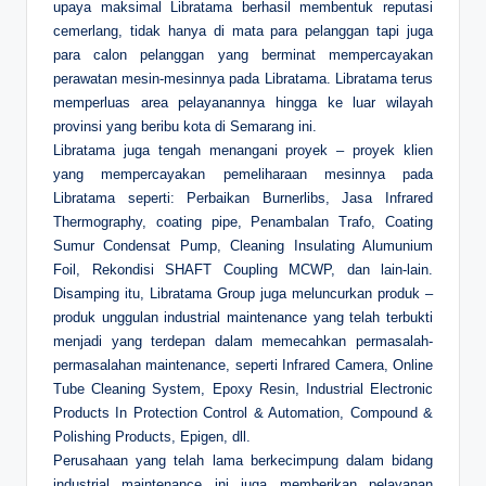
upaya maksimal Libratama berhasil membentuk reputasi
cemerlang, tidak hanya di mata para pelanggan tapi juga
para calon pelanggan yang berminat mempercayakan
perawatan mesin-mesinnya pada Libratama. Libratama terus
memperluas area pelayanannya hingga ke luar wilayah
provinsi yang beribu kota di Semarang ini.
Libratama juga tengah menangani proyek – proyek klien
yang mempercayakan pemeliharaan mesinnya pada
Libratama seperti: Perbaikan Burnerlibs, Jasa Infrared
Thermography, coating pipe, Penambalan Trafo, Coating
Sumur Condensat Pump, Cleaning Insulating Alumunium
Foil, Rekondisi SHAFT Coupling MCWP, dan lain-lain.
Disamping itu, Libratama Group juga meluncurkan produk –
produk unggulan industrial maintenance yang telah terbukti
menjadi yang terdepan dalam memecahkan permasalah-
permasalahan maintenance, seperti Infrared Camera, Online
Tube Cleaning System, Epoxy Resin, Industrial Electronic
Products In Protection Control & Automation, Compound &
Polishing Products, Epigen, dll.
Perusahaan yang telah lama berkecimpung dalam bidang
industrial maintenance ini juga memberikan pelayanan