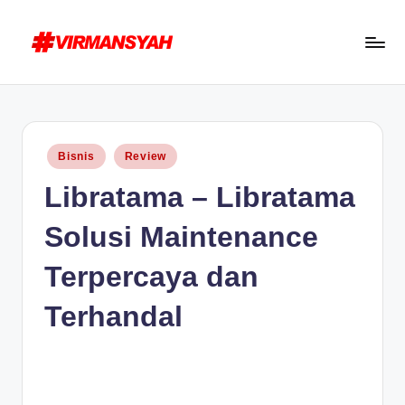
Skip
to
V
Blogger
content
I
Indonesia
R
//
Posted
Bisnis
Review
Blogging
M
in
Libratama – Libratama
for
A
Human
N
Solusi Maintenance
S
Terpercaya dan
Y
Terhandal
A
H