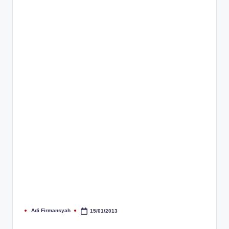
Adi Firmansyah
15/01/2013
Posted
by