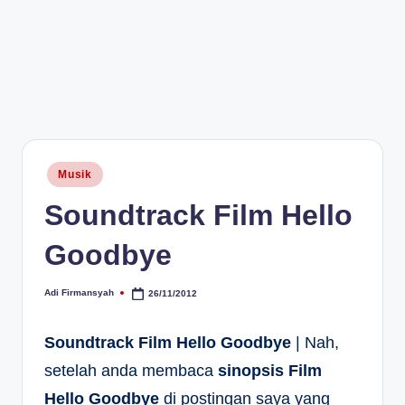
Posted
Musik
in
Soundtrack Film Hello
Goodbye
Adi Firmansyah
26/11/2012
Posted
by
Soundtrack Film Hello Goodbye
| Nah,
setelah anda membaca
sinopsis Film
Hello Goodbye
di postingan saya yang