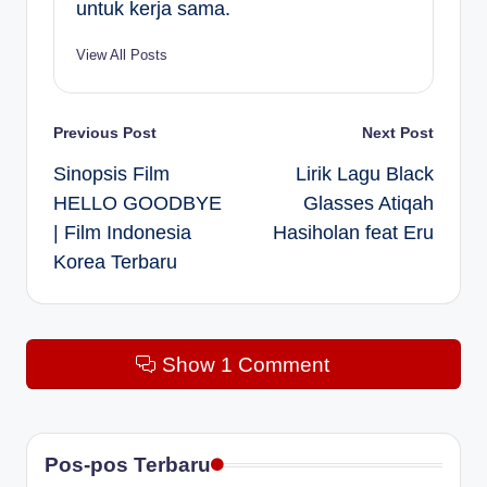
untuk kerja sama.
View All Posts
Post
Previous Post
Next Post
Sinopsis Film
Lirik Lagu Black
navigation
HELLO GOODBYE
Glasses Atiqah
| Film Indonesia
Hasiholan feat Eru
Korea Terbaru
Show 1 Comment
Pos-pos Terbaru